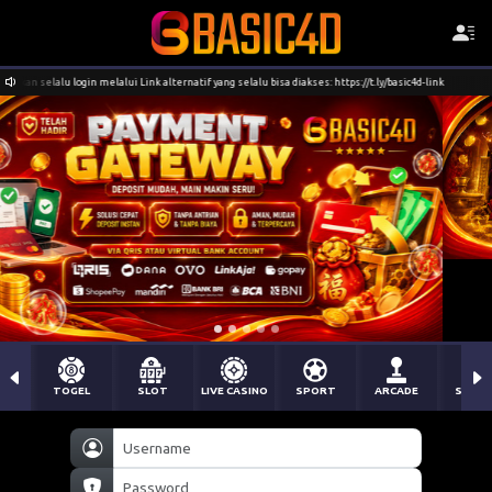
login melalui Link alternatif yang selalu bisa diakses: https://t.ly/basic4d-link
Welco
TOGEL
SLOT
LIVE CASINO
SPORT
ARCADE
SABU