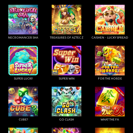
NECROMANCER SHA
TREASURES OF AZTEC Z
CAISHEN・LUCKY SPREAD
SUPER LUCKY
SUPER WIN
FOR THE HORDE
CUBE?
GO CLASH
WHAT THE FA