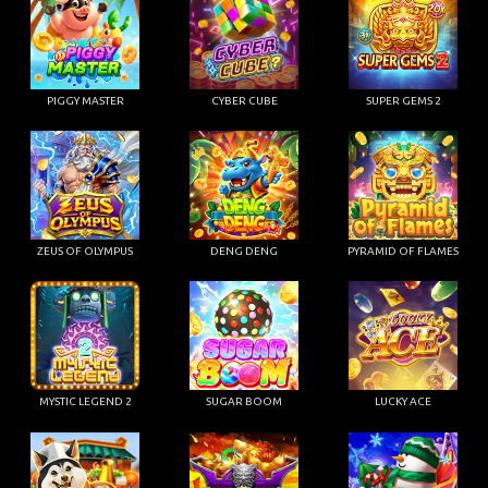
PIGGY MASTER
CYBER CUBE
SUPER GEMS 2
ZEUS OF OLYMPUS
DENG DENG
PYRAMID OF FLAMES
MYSTIC LEGEND 2
SUGAR BOOM
LUCKY ACE
CHEF HUSKY
FEATURE BUY・SUPER
FEATURE BUY・CHRISTMAS
POWERFUL
EXPRESS