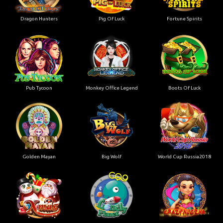
Dragon Hunters
Pig Of Luck
Fortune Spirits
Pub Tycoon
Monkey Office Legend
Boots Of Luck
Golden Mayan
Big Wolf
World Cup Russia2018