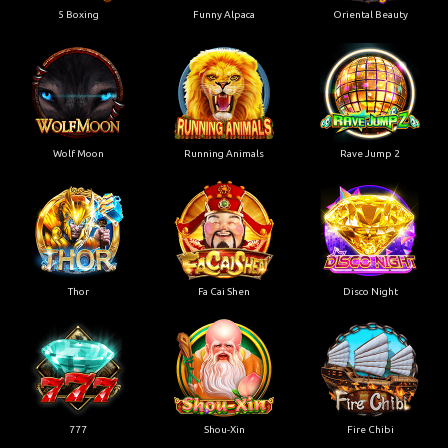
5 Boxing
Funny Alpaca
Oriental Beauty
Wolf Moon
Running Animals
Rave Jump 2
Thor
Fa Cai Shen
Disco Night
777
Shou-Xin
Fire Chibi