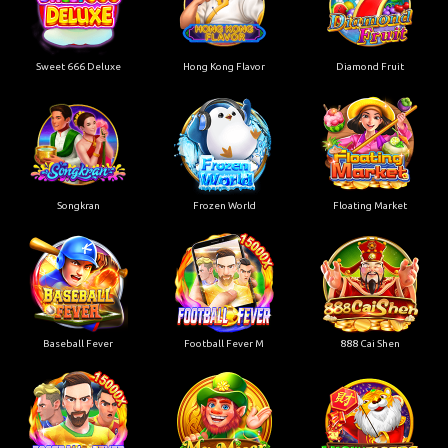
Sweet 666 Deluxe
Hong Kong Flavor
Diamond Fruit
Songkran
Frozen World
Floating Market
Baseball Fever
Football Fever M
888 Cai Shen