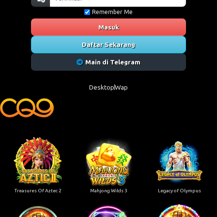
Remember Me
Masuk
Daftar Sekarang
Main di Telegram
Desktop
Wap
Treasures Of Aztec 2
Mahjong Wilds 3
Legacy of Olympus