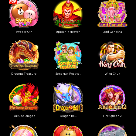
Sweet POP
Uproar in Heaven
Lord Ganesha
Dragons Treasure
Songkran Festival
Wing Chun
Fortune Dragon
Dragon Ball
Fire Queen 2