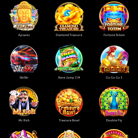
Apsaras
Diamond Treasure
Fortune Totem
SkrSkr
Rave Jump 2 M
Gu Gu Gu 3
Mr. Rich
Treasure Bowl
Double Fly