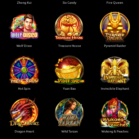
Zhong Kui
Six Candy
Fire Queen
Wolf Disco
Treasure House
Pyramid Raider
Hot Spin
Yuan Bao
Invincible Elephant
Dragon Heart
Wild Tarzan
Wukong & Peaches