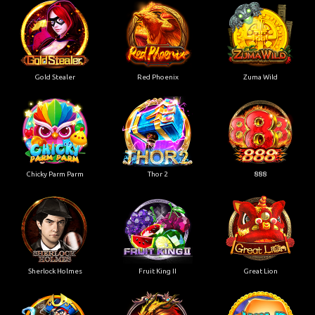
Gold Stealer
Red Phoenix
Zuma Wild
Chicky Parm Parm
Thor 2
888
Sherlock Holmes
Fruit King II
Great Lion