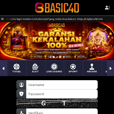
ink alternatif yang selalu bisa diakses: https://t.ly/basic4d-link
Welcome to BASIC4D, 
TOGEL
SLOT
LIVE CASINO
SPORT
ARCADE
SABU