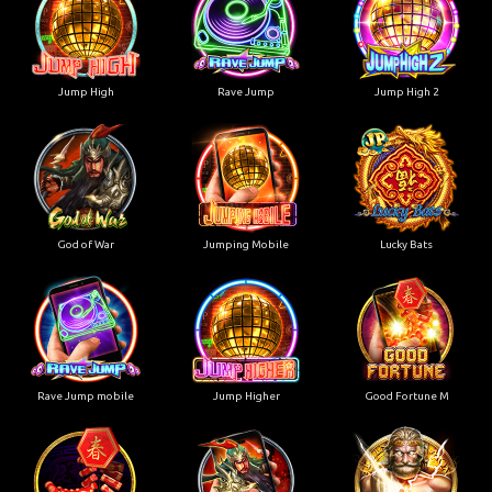
Jump High
Rave Jump
Jump High 2
God of War
Jumping Mobile
Lucky Bats
Rave Jump mobile
Jump Higher
Good Fortune M