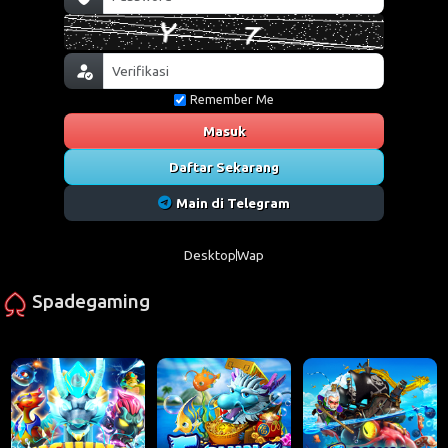
Remember Me
Masuk
Daftar Sekarang
Main di Telegram
Desktop
Wap
Spadegaming