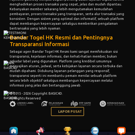
menghadirkan proses transaksi yang cepat, jelas dan mudah dipantau.
Kebanyakan member sekarang lebih mengutamakan kemudahan
pembayaran, proses transaksi yang transparan, serta alur transaksi yang
konsisten. Dengan sistem yang optimal dan informatif, sebuah platform
dapat membangun kepercayaan sekaligus memberikan pengalaman
bertransaksi yang lebih nyaman.
Bandar Togel HK Resmi dan Pentingnya
Transparansi Informasi
Sebagai agen Bandar Togel HK Resmi kami sangat memfokuskan sisi
transparansi, kejelasan informasi, dan kehati-hatian member, bukan
sekadar label yang digunakan. Platform yang kredibel umumnya
menyajikan aturan, jadwal, serta kebijakan layanan secara terbuka dan
mudah dipahami. Didukung layanan pelanggan yang responsif,
transparansi seperti ini membantu pemain menilai sebuah platform
secara lebih objektif sekaligus membangun kepercayaan melalui
informasi yang jelas dan bertanggung jawab.
© 2015 - 2026 Copyright BASIC4D.
All Rights Reserved.
LAPOR PUSAT