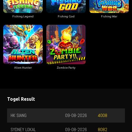
Fishing Legend
Fishing God
Fishing War
Alien Hunter
Zombie Party
Togel Result
HK SIANG
09-08-2026
4008
SYDNEY LOKAL
09-08-2026
8082