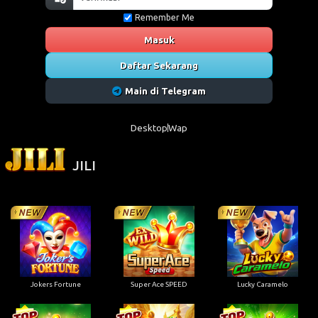
Remember Me
Masuk
Daftar Sekarang
Main di Telegram
Desktop
Wap
JILI
Jokers Fortune
Super Ace SPEED
Lucky Caramelo