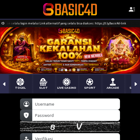
Link alternatif yang selalu bisa diakses: https://t.ly/basic4d-link
Welcome to BASIC4D
TOGEL
SLOT
LIVE CASINO
SPORT
ARCADE
SABU