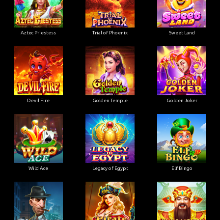
Aztec Priestess
Trial of Phoenix
Sweet Land
Devil Fire
Golden Temple
Golden Joker
Wild Ace
Legacy of Egypt
Elf Bingo