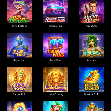
Bone Fortune
Happy Taxi
Agent Ace
Magic Lamp
Twin Wins
Medusa
Super Rich
Lucky Coming
Book of Gold