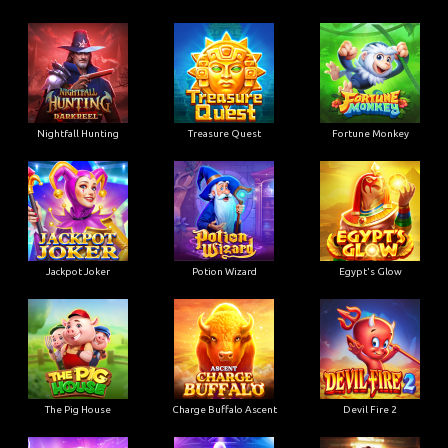
Nightfall Hunting
Treasure Quest
Fortune Monkey
Jackpot Joker
Potion Wizard
Egypt's Glow
The Pig House
Charge Buffalo Ascent
Devil Fire 2