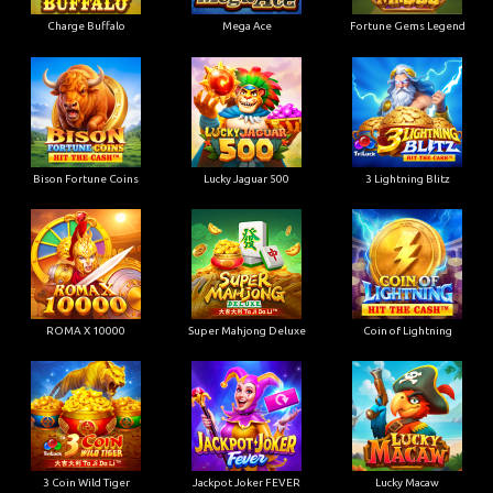
Charge Buffalo
Mega Ace
Fortune Gems Legend
Bison Fortune Coins
Lucky Jaguar 500
3 Lightning Blitz
ROMA X 10000
Super Mahjong Deluxe
Coin of Lightning
3 Coin Wild Tiger
Jackpot Joker FEVER
Lucky Macaw