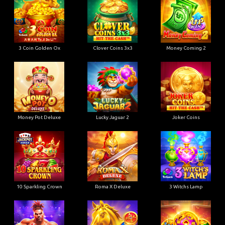
3 Coin Golden Ox
Clover Coins 3x3
Money Coming 2
Money Pot Deluxe
Lucky Jaguar 2
Joker Coins
10 Sparkling Crown
Roma X Deluxe
3 Witchs Lamp