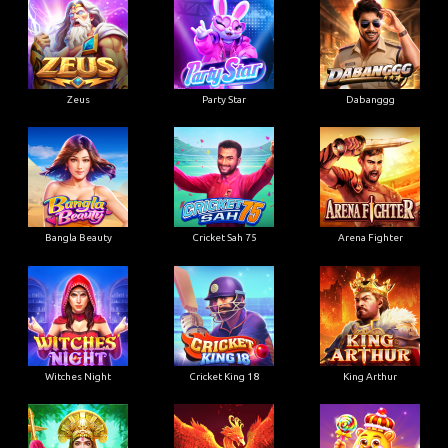
Zeus
Party Star
Dabanggg
Bangla Beauty
Cricket Sah 75
Arena Fighter
Witches Night
Cricket King 18
King Arthur